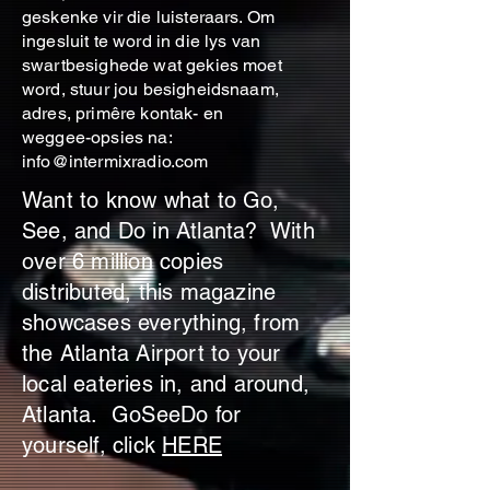
geskenke vir die luisteraars. Om
ingesluit te word in die lys van
swartbesighede wat gekies moet
word, stuur jou besigheidsnaam,
adres, primêre kontak- en
weggee-opsies na:
info@intermixradio.com
Want to know what to Go,
See, and Do in Atlanta? With
over 6 million copies
distributed, this magazine
showcases everything, from
the Atlanta Airport to your
local eateries in, and around,
Atlanta. GoSeeDo for
yourself, click
HERE